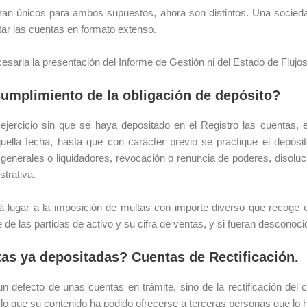
ran únicos para ambos supuestos, ahora son distintos. Una sociedad
ntar las cuentas en formato extenso.
esaria la presentación del Informe de Gestión ni del Estado de Flujo
cumplimiento de la obligación de depósito?
l ejercicio sin que se haya depositado en el Registro las cuent
a fecha, hasta que con carácter previo se practique el depósit
 generales o liquidadores, revocación o renuncia de poderes, disolu
strativa.
rá lugar a la imposición de multas con importe diverso que recoge e
 de las partidas de activo y su cifra de ventas, y si fueran desconocid
s ya depositadas? Cuentas de Rectificación.
 defecto de unas cuentas en trámite, sino de la rectificación del 
r lo que su contenido ha podido ofrecerse a terceras personas que lo h