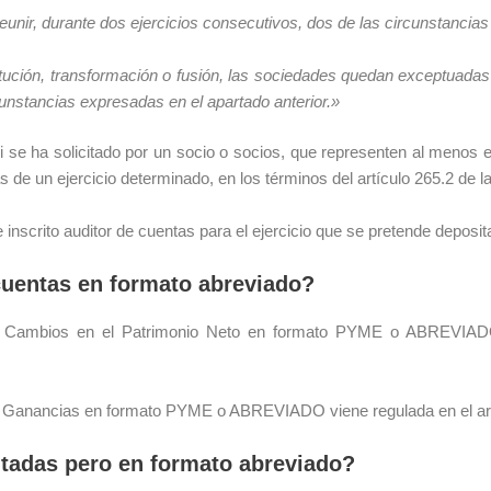
unir, durante dos ejercicios consecutivos, dos de las circunstancias a
itución, transformación o fusión, las sociedades quedan exceptuadas d
cunstancias expresadas en el apartado anterior.»
i se ha solicitado por un socio o socios, que representen al menos el
as de un ejercicio determinado, en los términos del artículo 265.2 de 
e inscrito auditor de cuentas para el ejercicio que se pretende deposit
cuentas en formato abreviado?
de Cambios en el Patrimonio Neto en formato PYME o ABREVIADO 
 y Ganancias en formato PYME o ABREVIADO viene regulada en el art
tadas pero en formato abreviado?